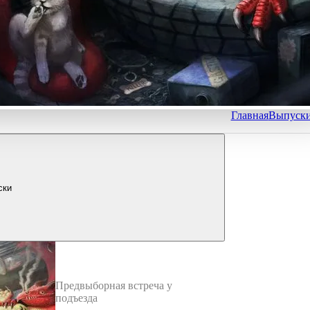
Главная
Выпуск
ски
Предвыборная встреча у
подъезда