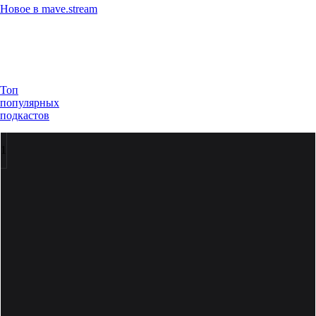
Новое в mave.stream
Топ
популярных
подкастов
1