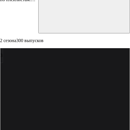
Английский язык
с нуля. Полный
курс
2 сезона
300 выпусков
3