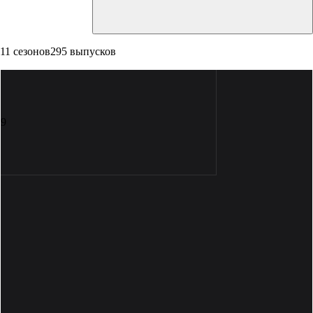
11 сезонов
295 выпусков
9