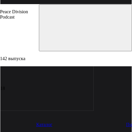
Peace Division
Podcast
142 выпуска
18
Каталог
По