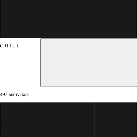
C H I L L
497 выпусков
8