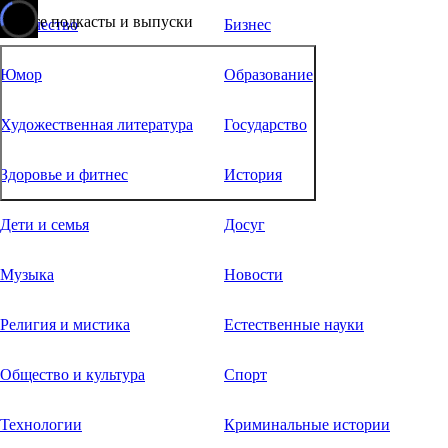
Ищите подкасты и выпуски
Творчество
Бизнес
Юмор
Образование
Художественная литература
Государство
Здоровье и фитнес
История
Дети и семья
Досуг
Музыка
Новости
Религия и мистика
Естественные науки
Общество и культура
Спорт
Технологии
Криминальные истории