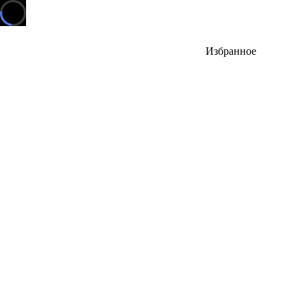
Избранное
Тут будут выпуски, которые вы добавите в избранное.
Но пока тут пусто
Аудио
В каталог
Сначала
и
новые
видео