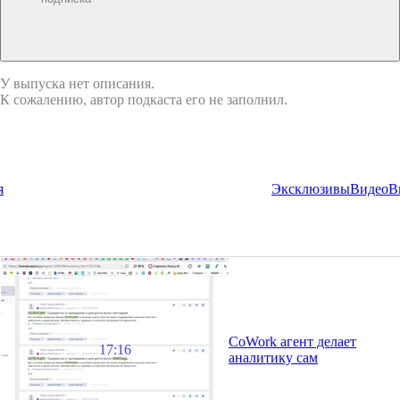
У выпуска нет описания.
К сожалению, автор подкаста его не заполнил.
я
Эксклюзивы
Видео
В
CoWork агент делает
17:16
аналитику сам