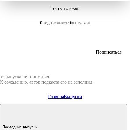
Тосты готовы!
0
подписчиков
9
выпусков
Подписаться
У выпуска нет описания.
К сожалению, автор подкаста его не заполнил.
Главная
Выпуски
Последние выпуски