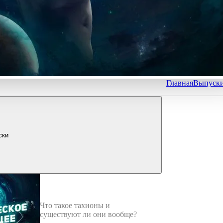
Главная
Выпуск
ски
Что такое тахионы и
существуют ли они вообще?