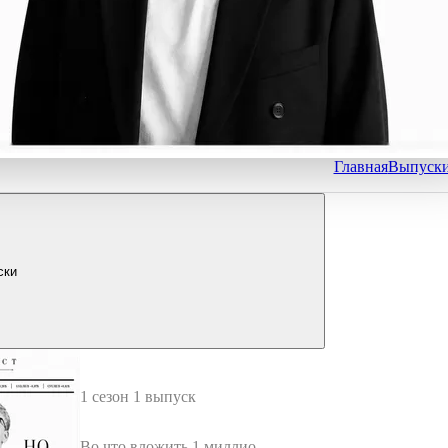
Главная
Выпуск
ски
1 сезон 1 выпуск
Во что вложить 1 миллион р