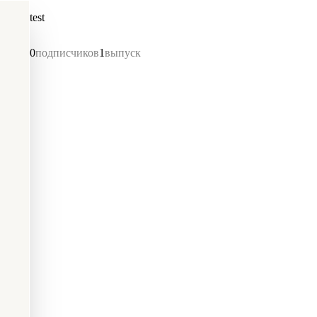
test
0
подписчиков
1
выпуск