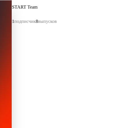
START Team
1
подписчик
8
выпусков