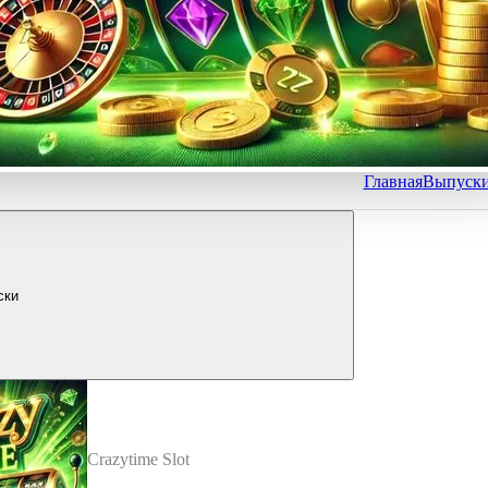
Главная
Выпуск
ски
Crazytime Slot