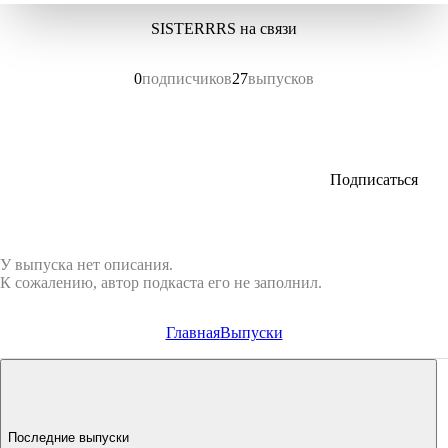
SISTERRRS на связи
0
подписчиков
27
выпусков
Подписаться
У выпуска нет описания.
К сожалению, автор подкаста его не заполнил.
Главная
Выпуски
Последние выпуски