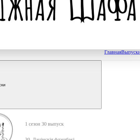
Главная
Выпуск
ски
1 сезон 30 выпуск
30. Лацінскія флэшбэкі