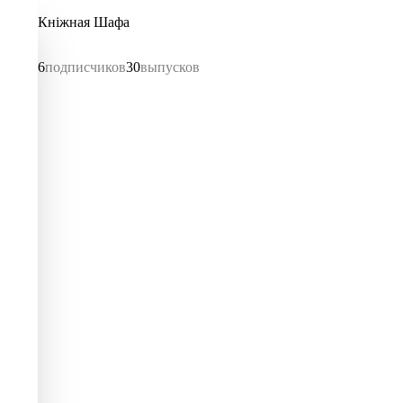
Кніжная Шафа
6
подписчиков
30
выпусков