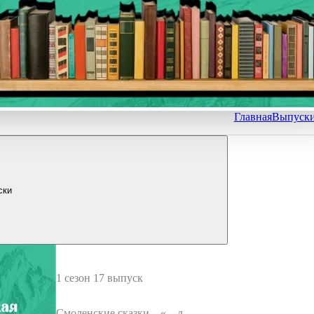
Главная
Выпуск
ски
1 сезон 17 выпуск
Смоленские сказки – « .. да в