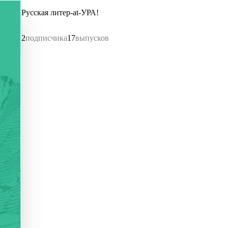
Русская литер-at-УРА!
2
подписчика
17
выпусков