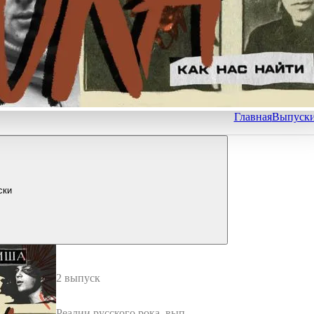
Главная
Выпуск
ски
2 выпуск
Реалии русского рока_выпус