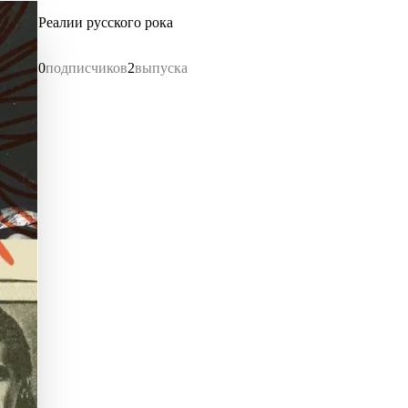
Реалии русского рока
0
подписчиков
2
выпуска