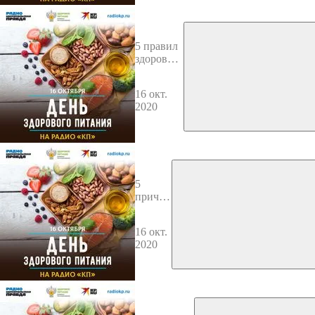
5 правил
здорового
питания
16 окт.
2020
5
причин
есть
мясо и
16 окт.
рыбу
2020