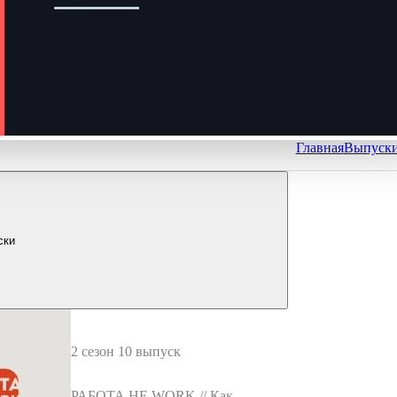
Главная
Выпуск
ски
2 сезон 10 выпуск
РАБОТА НЕ WORK // Как с