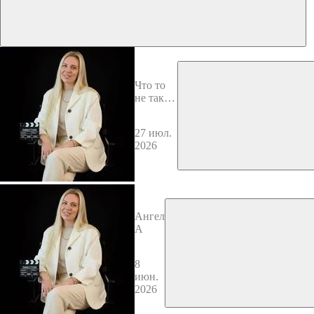
Что то
не так с
Кевином
27 июл.
2026
Ангел
А
8
июн.
2026