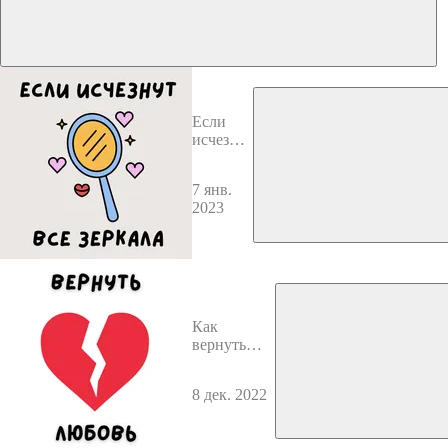
Если
исчезнут
все
зеркала
7 янв.
2023
Как
вернуть
потерянные
отношения?
8 дек. 2022