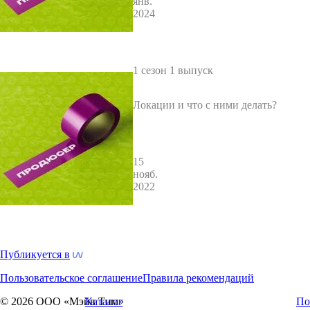
янв.
2024
1 сезон 1 выпуск
Локации и что с ними делать?
15
нояб.
2022
Публикуется в
Пользовательское соглашение
Правила рекомендаций
© 2026 ООО «Мэйв Тим»
Каталог
По