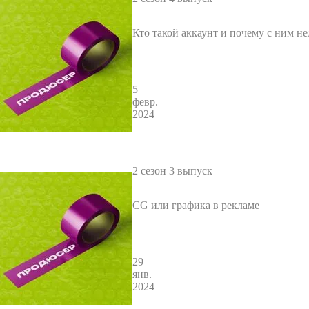
Кто такой аккаунт и почему с ним не
я?
5
февр.
2024
2 сезон 3 выпуск
СG или графика в рекламе
29
янв.
2024