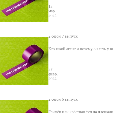
12
мар.
2024
2 сезон 7 выпуск
Кто такой агент и почему он есть у в
27
февр.
2024
2 сезон 6 выпуск
Гримёр или крёстная фея на площадк