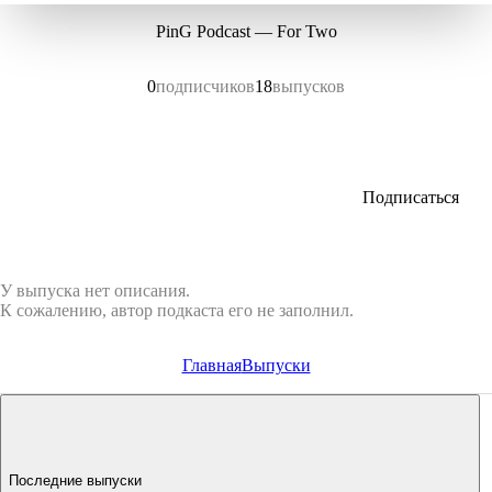
PinG Podcast — For Two
0
подписчиков
18
выпусков
Подписаться
У выпуска нет описания.
К сожалению, автор подкаста его не заполнил.
Главная
Выпуски
Последние выпуски