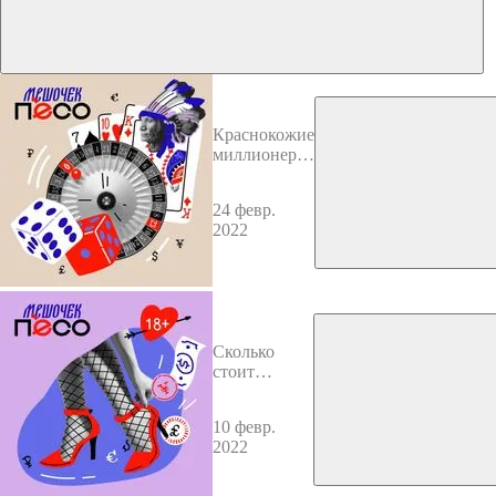
Краснокожие
миллионеры:
как
построить
24 февр.
индейское
2022
казино?
Сколько
стоит
любовь?
Проституция
10 февр.
на Руси
2022