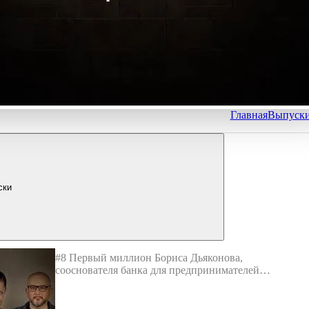
Главная
Выпуск
ски
#8 Первый миллион Бориса Дьяконова,
сооснователя банка для предпринимателей
«Точка»