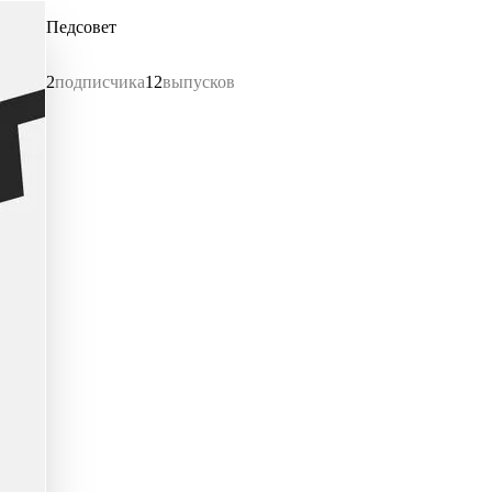
Педсовет
2
подписчика
12
выпусков