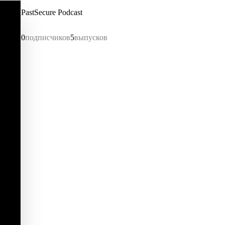
PastSecure Podcast
0
подписчиков
5
выпусков