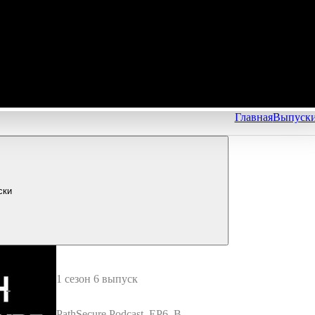
Главная
Выпуск
ски
1 сезон 6 выпуск
PathSecure Podcast. EP6. Вну