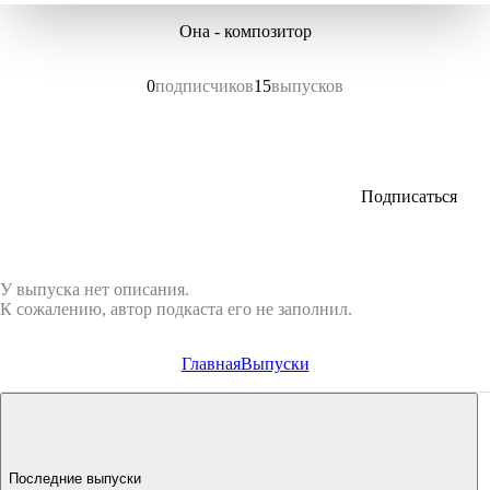
Она - композитор
0
подписчиков
15
выпусков
Подписаться
У выпуска нет описания.
К сожалению, автор подкаста его не заполнил.
Главная
Выпуски
Последние выпуски