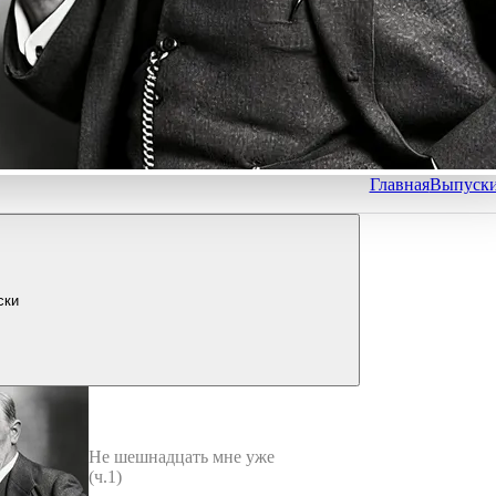
Главная
Выпуск
ски
Не шешнадцать мне уже
(ч.1)