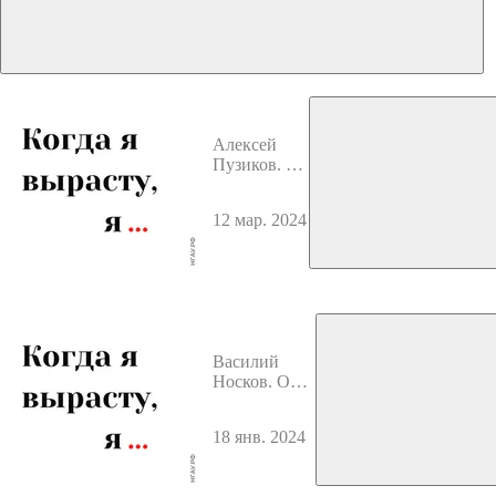
Алексей
Пузиков. О
создании
фермерского
12 мар. 2024
хозяйства,
трудностях
и радостях и
популярном
блоге
«КолХОЗ с
НУЛЯ»
Василий
Носков. О
студенчестве,
молодежных
18 янв. 2024
движениях в
России и
Родной