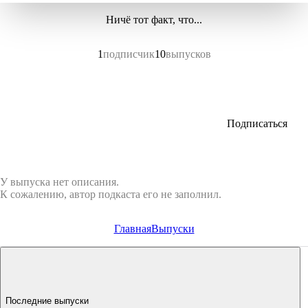
Ничё тот факт, что...
1
подписчик
10
выпусков
Подписаться
У выпуска нет описания.
К сожалению, автор подкаста его не заполнил.
Главная
Выпуски
Последние выпуски