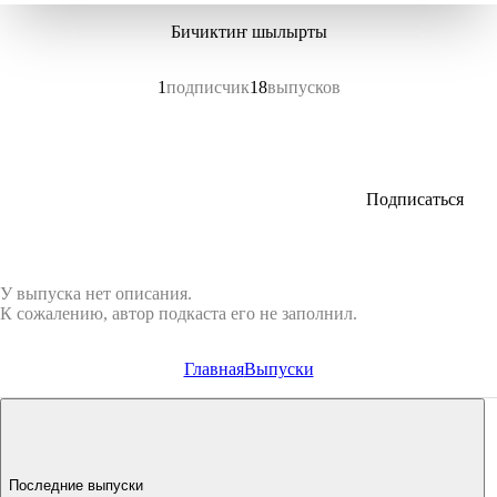
Бичиктиҥ шылырты
1
подписчик
18
выпусков
Подписаться
У выпуска нет описания.
К сожалению, автор подкаста его не заполнил.
Главная
Выпуски
Последние выпуски