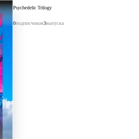
Psychedelic Trilogy
0
подписчиков
3
выпуска