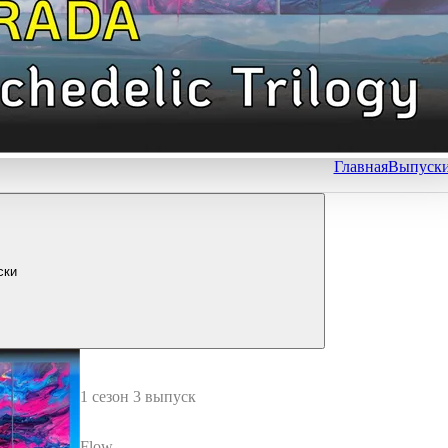
Главная
Выпуск
ски
1 сезон 3 выпуск
Flow