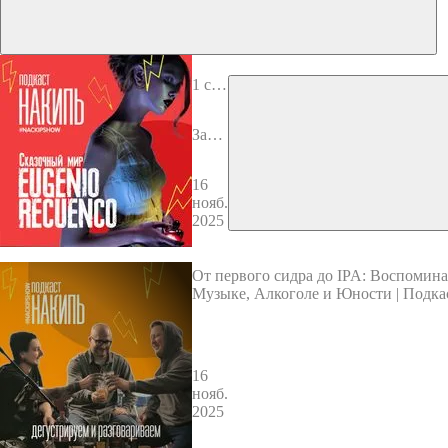
1 сез
он 4
выпу
Заст
ск
ывш
ие м
16
иры:
нояб.
Euge
2025
nio R
ecue
nco –
От первого сидра до IPA: Воспомина
маст
Музыке, Алкоголе и Юности | Подка
ер св
из Папаска Бар
ета и
тене
й
16
нояб.
2025