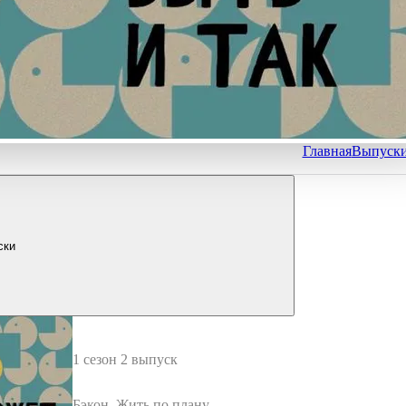
Главная
Выпуск
ски
1 сезон 2 выпуск
Бэкон. Жить по плану