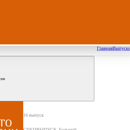
Главная
Выпуск
ски
16 выпуск
СПЕЦВЫПУСК. Большой п