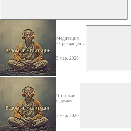
Медитация
«Прекращение
внутренней
борьбы»
5 мар. 2026
Что такое
ведомая
медитация?
Трейлер-
3 мар. 2026
инструкция