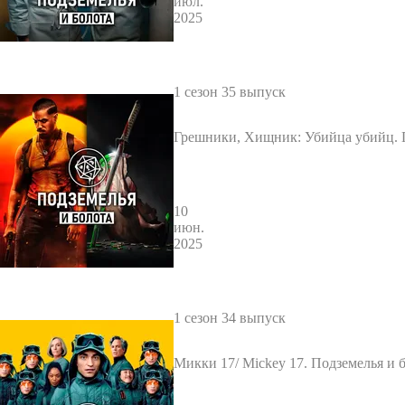
июл.
2025
1 сезон 35 выпуск
Грешники, Хищник: Убийца убийц. 
и болота
10
июн.
2025
1 сезон 34 выпуск
Микки 17/ Mickey 17. Подземелья и 