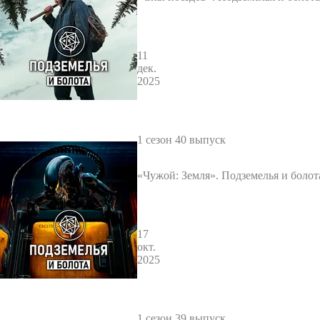
11
дек.
2025
1 сезон 40 выпуск
«Чужой: Земля». Подземелья и болот
17
окт.
2025
1 сезон 39 выпуск