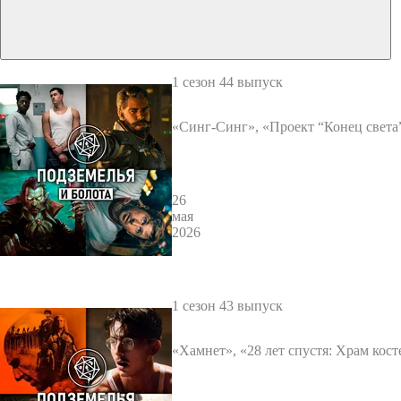
1 сезон 44 выпуск
«Синг-Синг», «Проект “Конец света
щий», «Рустер», Saros, Vampire Crawl
ata. Подземелья и болота 44
26
мая
2026
1 сезон 43 выпуск
«Хамнет», «28 лет спустя: Храм кост
рь семи королевств», «Марти велик
Mewgenics и не только. Подземелья и