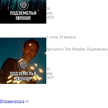
26
апр.
2025
1 сезон 33 выпуск
Бруталист/ The Brutalist. Подземелья 
15
мар.
2025
Публикуется в