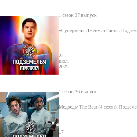
1 сезон 37 выпуск
«Супермен» Джеймса Ганна. Подземе
та 37
22
июл.
2025
1 сезон 36 выпуск
Медведь/ The Bear (4 сезон). Подземе
а
17