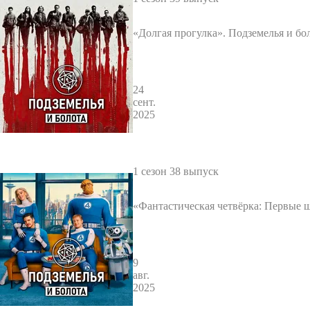
«Долгая прогулка». Подземелья и бо
24
сент.
2025
1 сезон 38 выпуск
«Фантастическая четвёрка: Первые 
емелья и болота 38
9
авг.
2025