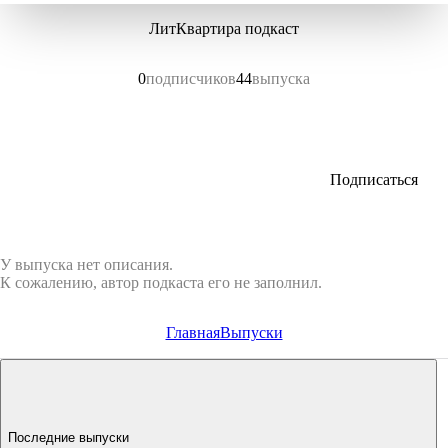
ЛитКвартира подкаст
0
подписчиков
44
выпуска
Подписаться
У выпуска нет описания.
К сожалению, автор подкаста его не заполнил.
Главная
Выпуски
Последние выпуски