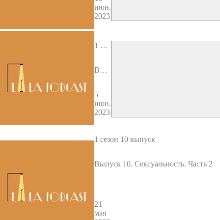
"Дор
июн.
ого
2023
й, чт
о у н
ас на
ужи
1 сез
н?"
он 1
1 вы
Вып
пуск
уск
11.
5
Оди
июн.
ноче
2023
ство
1 сезон 10 выпуск
Выпуск 10. Сексуальность. Часть 2
21
мая