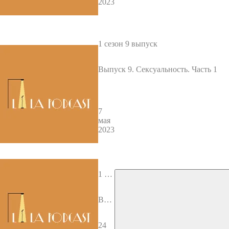
2023
1 сезон 9 выпуск
Выпуск 9. Сексуальность. Часть 1
7
мая
2023
1 сез
он 8
вып
Вып
уск
уск
8. Т
24
арак