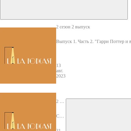
2 сезон 2 выпуск
Выпуск 1. Часть 2. "Гарри Поттер и 
аз в первый класс"
13
авг.
2023
2 сез
он 1
вып
Сезо
уск
н 2.
Вып
31