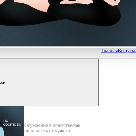
Главная
Выпуск
ски
Осуждение в обществе/как
не зависеть от чужого