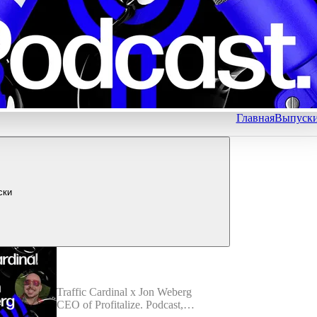
Главная
Выпуск
ски
Traffic Cardinal x Jon Weberg
CEO of Profitalize. Podcast,