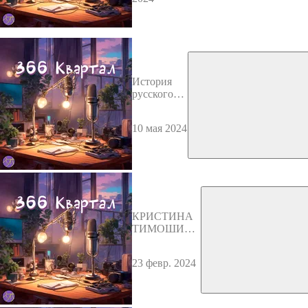
История
русского
рэпа // Что
за группа
10 мая 2024
"Час пик"?
// Versus
Battle и
Oxxxymiron
КРИСТИНА
ТИМОШИНА
- Как не
потерять
23 февр. 2024
мотивацию
после
неудачи, о
страхе сцены,