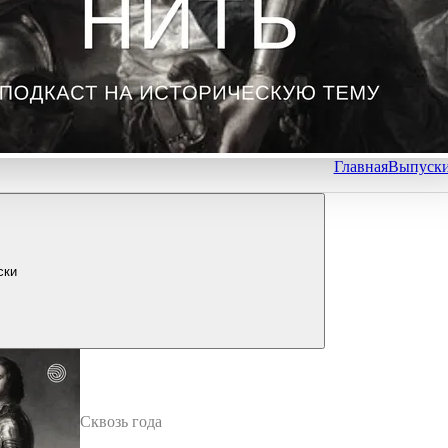
Главная
Выпуск
ски
Сквозь года