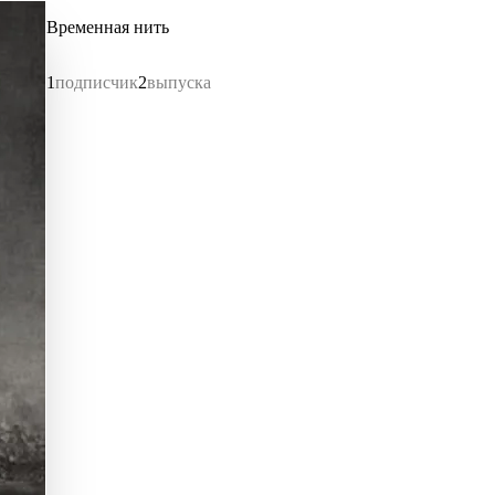
Временная нить
1
подписчик
2
выпуска