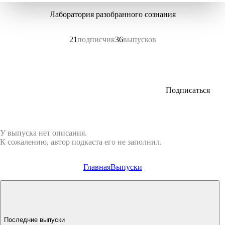
Лаборатория разобранного сознания
21
подписчик
36
выпусков
Подписаться
У выпуска нет описания.
К сожалению, автор подкаста его не заполнил.
Главная
Выпуски
Последние выпуски