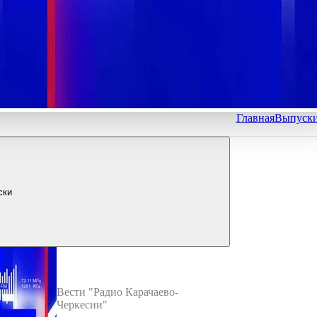
Главная
Выпуск
ски
Вести "Радио Карачаево-
Черкесии"