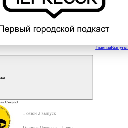
Главная
Выпуск
ски
1 сезон 2 выпуск
Говорит Черкесск - Павел Де