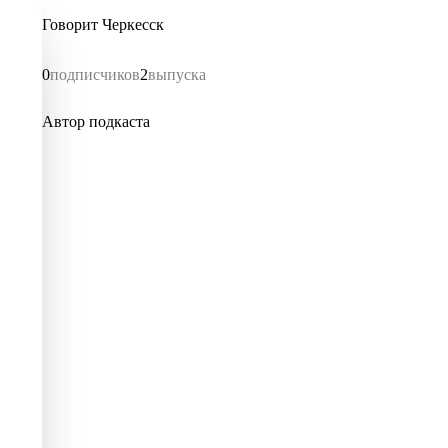
Говорит Черкесск
0
подписчиков
2
выпуска
Автор подкаста