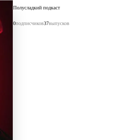
Полусладкий подкаст
0
подписчиков
37
выпусков