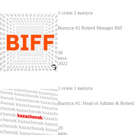
1 сезон 2 выпуск
Выпуск #2 Retired Manager Biff
30
июл.
2022
1 сезон 1 выпуск
Выпуск #1: Head of Admins & Retired
-ES kazachenok
20
июн.