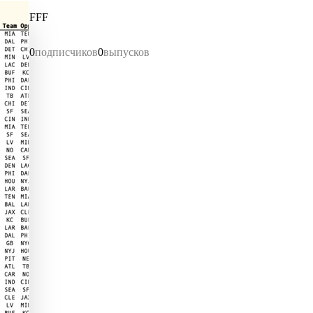
FFF
0
подписчиков
0
выпусков