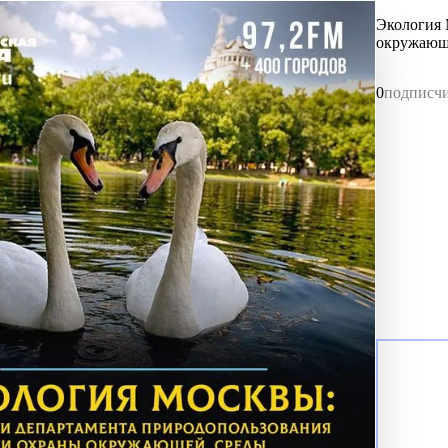
Экология 
окружающ
0
подписч