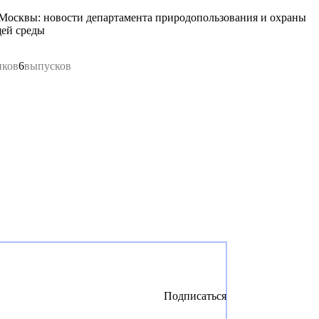
Москвы: новости департамента природопользования и охраны
ей среды
иков
6
выпусков
Подписаться