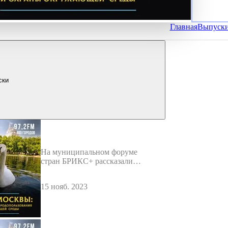
Главная
Выпуск
ски
На муниципальном форуме
стран БРИКС+ рассказали о
московской системе
экомониторинга
15 нояб. 2023