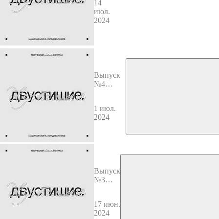
14
июл.
2024
Выпуск
№4
Гронас и
Некрасов
1 июл.
2024
Выпуск
№3
Рыжий
и
17 июн.
Хармс
2024