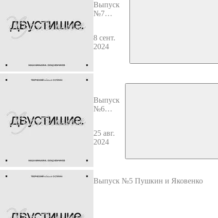
Выпуск
№7
Чуковский
и
8 сент.
Некрасов
2024
Выпуск
№6
Башлачёв
и
25 авг.
Губанов
2024
Выпуск №5 Пушкин и Яковенко