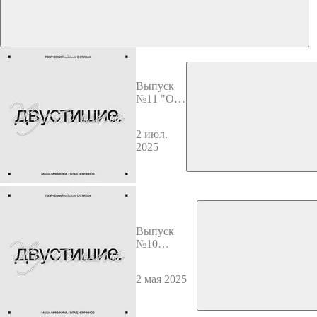
Выпуск
№11 "О
капитан!
Мой
2 июл.
Капитан!"
2025
Уолта
Уитмена в
русских
переводах
Выпуск
№10
Юбилейный
(Маша и
2 мая 2025
Влад)