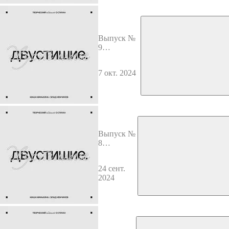
Выпуск №
9
Введенский
и
7 окт. 2024
Тарковский
Выпуск №
8
Лермонтов
и
24 сент.
Ломоносов
2024